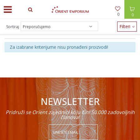
0
0
Filteri
Sortiraj
ZIMSKA
Za izabrane kriterijume nisu pronađeni proizvodi!
NEWSLETTER
Pridruži se Orient zajednici koju čini 50.000 zadovoljnih
članova!