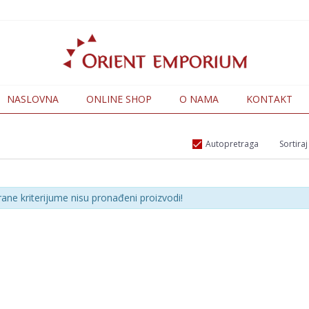
NASLOVNA
ONLINE SHOP
O NAMA
KONTAKT
Autopretraga
Sortiraj
rane kriterijume nisu pronađeni proizvodi!