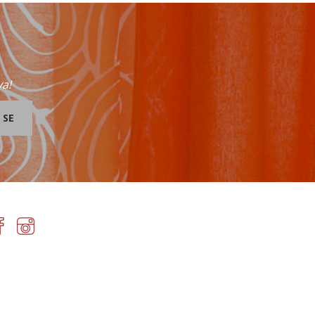
va!
 SE