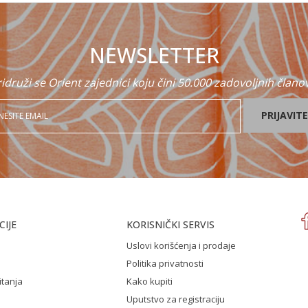
NEWSLETTER
idruži se Orient zajednici koju čini 50.000 zadovoljnih člano
PRIJAVITE
IJE
KORISNIČKI SERVIS
Uslovi korišćenja i prodaje
Politika privatnosti
itanja
Kako kupiti
Uputstvo za registraciju