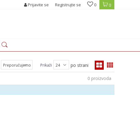
Prijavite se
Registrujte se
0
0
po strani
Prikaži
0
proizvoda