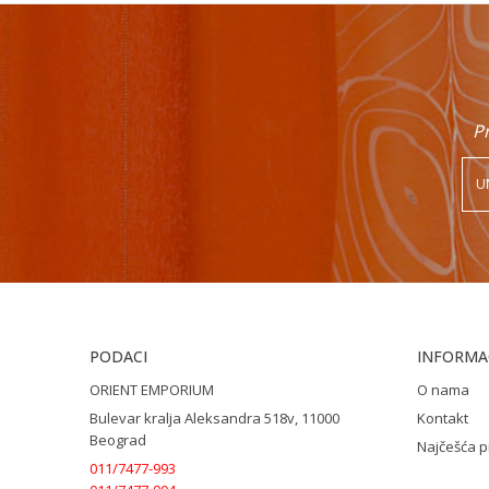
Pr
PODACI
INFORMAC
ORIENT EMPORIUM
O nama
Bulevar kralja Aleksandra 518v, 11000
Kontakt
Beograd
Najčešća p
011/7477-993