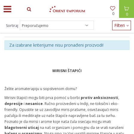
0
0
Filteri
Sortiraj
MIRISNI ŠTAPIĆI
Za izabrane kriterijume nisu pronađeni proizvodi!
MIRISNI ŠTAPIĆI
Želite aromaterapiju u sopstvenom domu?
Mirisni štapići mogu biti prva pomoć u borbi
protiv anksioznosti
,
depresije
i
nesanice
. Ručno proizvedeni u Indiji, ne-toksični i eko-
friendly. Opustite se uz zavodljivi miris prašume, osvežavajući miris
pačulija ili meditirajte uz naše štapiće napravljene baš za tu svrhu.
Poznato je da mirisi i arome koje naša čula osećaju mogu imati
blagotvorni uticaj
na naš organizam i pomognu da se vrati narušeni
balans u organizmu
. Stoga smo za Vas uvrstili mirisne štapiće u našu