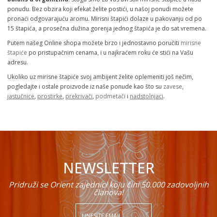
ponudu. Bez obzira koji efekat želite postići, u našoj ponudi možete
pronaći odgovarajuću aromu. Mirisni štapići dolaze u pakovanju od po
15 štapića, a prosečna dužina gorenja jednog štapića je do sat vremena.
Putem našeg Online shopa možete brzo i jednostavno poručiti
mirisne
štapiće
po pristupačnim cenama, i u najkraćem roku će stići na Vašu
adresu.
Ukoliko uz mirisne štapiće svoj ambijent želite oplemeniti još nečim,
pogledajte i ostale proizvode iz naše ponude kao što su
zavese
,
jastučnice
,
prostirke
,
prekrivači
,
podmetači
i
nadstolnjaci
.
NEWSLETTER
Pridruži se Orient zajednici koju čini 50.000 zadovoljnih
članova!