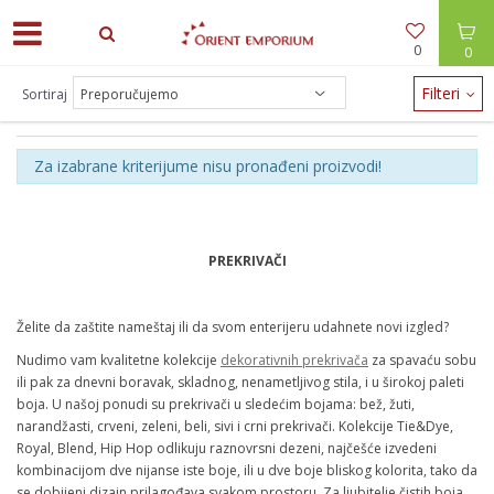
0
0
Filteri
Sortiraj
PREKRIVAČI
Za izabrane kriterijume nisu pronađeni proizvodi!
PREKRIVAČI
Želite da zaštite nameštaj ili da svom enterijeru udahnete novi izgled?
Nudimo vam kvalitetne kolekcije
dekorativnih prekrivača
za spavaću sobu
ili pak za dnevni boravak, skladnog, nenametljivog stila, i u širokoj paleti
boja. U našoj ponudi su prekrivači u sledećim bojama: bež, žuti,
narandžasti, crveni, zeleni, beli, sivi i crni prekrivači. Kolekcije Tie&Dye,
Royal, Blend, Hip Hop odlikuju raznovrsni dezeni, najčešće izvedeni
kombinacijom dve nijanse iste boje, ili u dve boje bliskog kolorita, tako da
se dobijeni dizajn prilagođava svakom prostoru. Za ljubitelje čistih boja,