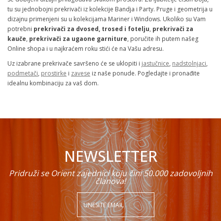
tu su jednobojni prekrivači iz kolekcije Bandja i Party. Pruge i geometrija u
dizajnu primenjeni su u kolekcijama Mariner i Windows. Ukoliko su Vam
potrebni
prekrivači za dvosed, trosed i fotelju
,
prekrivači za
kauče
,
prekrivači za ugaone garniture
, poručite ih putem našeg
Online shopa i u najkraćem roku stići će na Vašu adresu.
Uz izabrane prekrivače savršeno će se uklopiti i
jastučnice
,
nadstolnjaci
,
podmetači
,
prostirke
i
zavese
iz naše ponude. Pogledajte i pronađite
idealnu kombinaciju za vaš dom.
NEWSLETTER
Pridruži se Orient zajednici koju čini 50.000 zadovoljnih
članova!