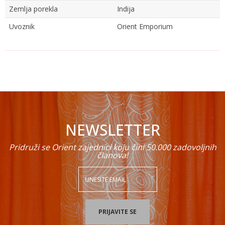
Zemlja porekla
Indija
Uvoznik
Orient Emporium
Ime/Nadimak
Email
NEWSLETTER
Poruka
Pridruži se Orient zajednici koju čini 50.000 zadovoljnih
članova!
POŠALJI
PRIJAVITE SE