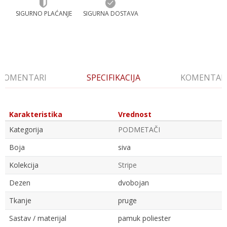
SIGURNO PLAĆANJE
SIGURNA DOSTAVA
KOMENTARI
SPECIFIKACIJA
KOMENTAR
Karakteristika
Vrednost
Kategorija
PODMETAČI
Boja
siva
Kolekcija
Stripe
Dezen
dvobojan
Tkanje
pruge
Sastav / materijal
pamuk poliester