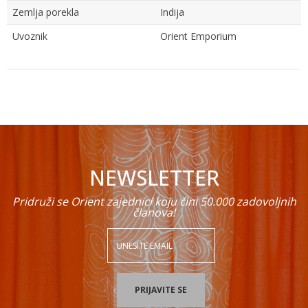
Zemlja porekla
Indija
Uvoznik
Orient Emporium
Ime/Nadimak
Email
NEWSLETTER
Poruka
Pridruži se Orient zajednici koju čini 50.000 zadovoljnih
članova!
POŠALJI
PRIJAVITE SE