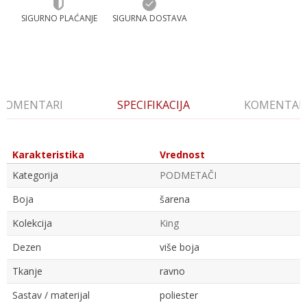
SIGURNO PLAĆANJE
SIGURNA DOSTAVA
KOMENTARI
SPECIFIKACIJA
KOMENTAR
Karakteristika
Vrednost
Kategorija
PODMETAČI
Boja
šarena
Kolekcija
King
Dezen
više boja
Tkanje
ravno
Sastav / materijal
poliester