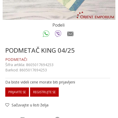
Podeli
PODMETAČ KING 04/25
PODMETAČI
Šifra artikla:
8605017694253
Barkod:
8605017694253
Da biste videli cene morate biti prijavljeni
PRIJAVITE SE
REGISTRUJTE SE
Sačuvajte u listi želja