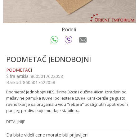
Podeli
PODMETAČ JEDNOBOJNI
PODMETAČI
Šifra artikla:
8605017622058
Barkod:
8605017622058
Podmetač Jednobojni NES, širine 32cm i dužine 48cm. Izradjen od
mešavine pamuka (80%) i poliestera (20%). Karakteriše ga gusto,
ravno tkanje sa prugama u vidu "rebara" postignutih upotrebom
punijeg prediva koje mu daje stabilno
...
DETALJNIJE
Da biste videli cene morate biti prijavljeni