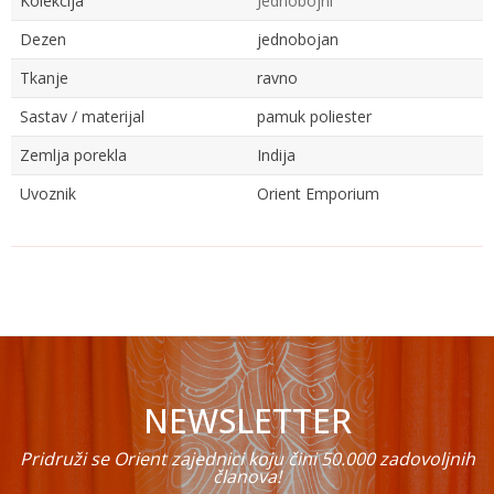
Kolekcija
Jednobojni
Dezen
jednobojan
Tkanje
ravno
Sastav / materijal
pamuk poliester
Zemlja porekla
Indija
Uvoznik
Orient Emporium
Ime/Nadimak
Email
NEWSLETTER
Poruka
Pridruži se Orient zajednici koju čini 50.000 zadovoljnih
članova!