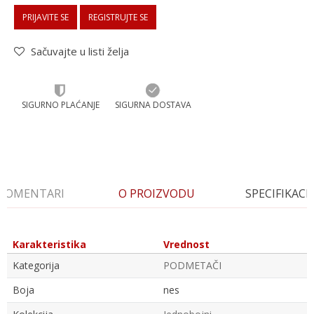
PRIJAVITE SE
REGISTRUJTE SE
Sačuvajte u listi želja
SIGURNO PLAĆANJE
SIGURNA DOSTAVA
KOMENTARI
O PROIZVODU
SPECIFIKACI
Karakteristika
Vrednost
Kategorija
PODMETAČI
Boja
nes