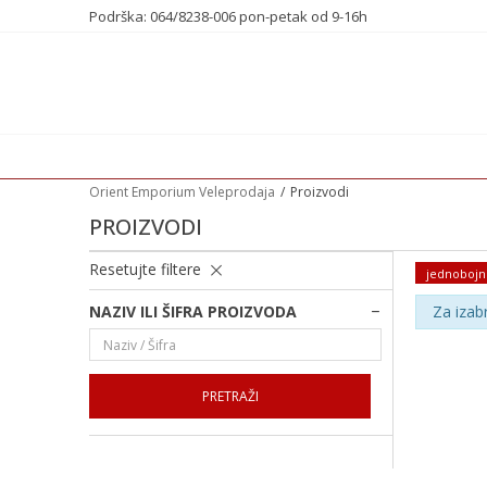
Podrška: 064/8238-006 pon-petak od 9-16h
Orient Emporium Veleprodaja
Proizvodi
PROIZVODI
Resetujte filtere
jednobojn
NAZIV ILI ŠIFRA PROIZVODA
Za izab
PRETRAŽI