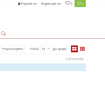
Prijavite se
Registrujte se
0
0
po strani
Prikaži
0
proizvoda