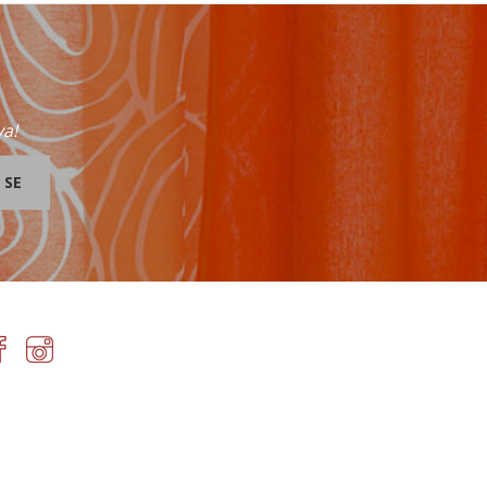
va!
 SE