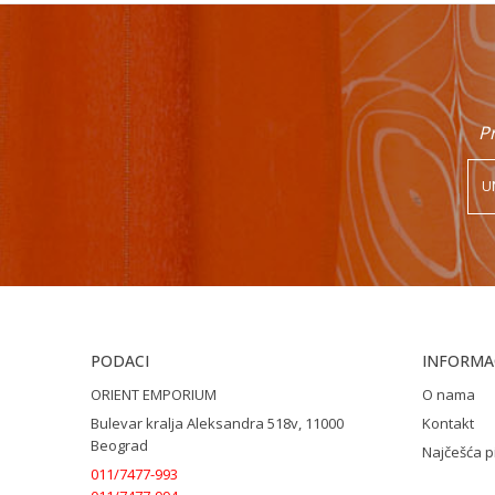
Pr
PODACI
INFORMAC
ORIENT EMPORIUM
O nama
Bulevar kralja Aleksandra 518v, 11000
Kontakt
Beograd
Najčešća p
011/7477-993