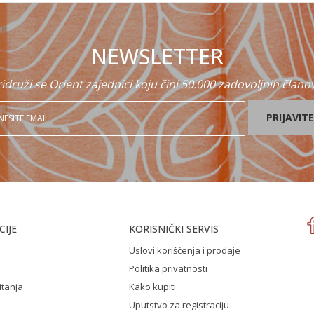
NEWSLETTER
idruži se Orient zajednici koju čini 50.000 zadovoljnih člano
PRIJAVITE
IJE
KORISNIČKI SERVIS
Uslovi korišćenja i prodaje
Politika privatnosti
itanja
Kako kupiti
Uputstvo za registraciju