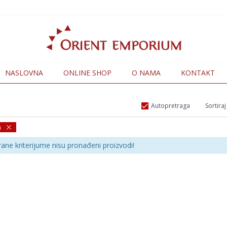
NASLOVNA
ONLINE SHOP
O NAMA
KONTAKT
Autopretraga
Sortiraj
i
rane kriterijume nisu pronađeni proizvodi!