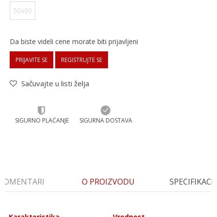
50x90
Da biste videli cene morate biti prijavljeni
PRIJAVITE SE
REGISTRUJTE SE
Sačuvajte u listi želja
SIGURNO PLAĆANJE
SIGURNA DOSTAVA
KOMENTARI
O PROIZVODU
SPECIFIKACI
Karakteristika
Vrednost