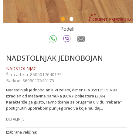
1
2
Podeli
NADSTOLNJAK JEDNOBOJAN
NADSTOLNJACI
Šifra artikla:
8605017640175
Barkod:
8605017640175
Nadstolnjak Jednobojan KIVI zeleni, dimenzija 35x135 i 50x90.
Izradjen od mešavine pamuka (80%) i poliestera (20%).
Karakteriše ga gusto, ravno tkanje sa prugama u vidu "rebara"
postignutih upotrebom punijeg prediva koje mu daj
...
DETALJNIJE
Izabrana veličina: