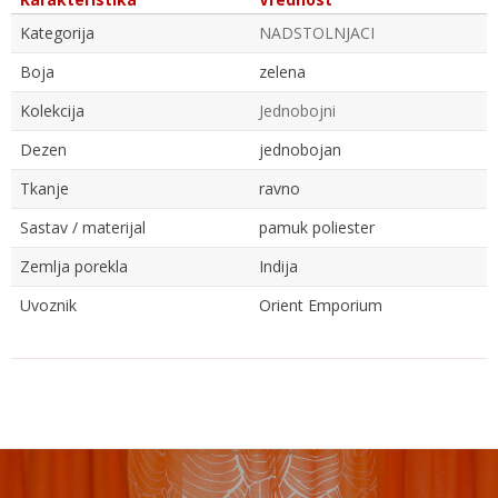
Kategorija
NADSTOLNJACI
Boja
zelena
Kolekcija
Jednobojni
Dezen
jednobojan
Tkanje
ravno
Sastav / materijal
pamuk poliester
Zemlja porekla
Indija
Uvoznik
Orient Emporium
Ime/Nadimak
Email