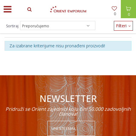
0
0
Filteri
Sortiraj
BEZ RUKAVA
Za izabrane kriterijume nisu pronađeni proizvodi!
NEWSLETTER
Pridruži se Orient zajednici koju čini 50.000 zadovoljnih
članova!