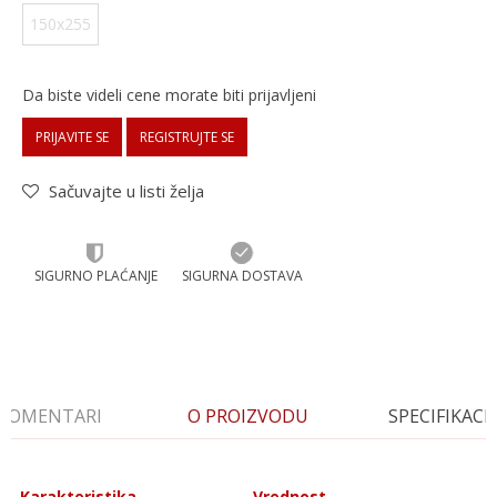
150x255
Da biste videli cene morate biti prijavljeni
PRIJAVITE SE
REGISTRUJTE SE
Sačuvajte u listi želja
SIGURNO PLAĆANJE
SIGURNA DOSTAVA
KOMENTARI
O PROIZVODU
SPECIFIKACI
Karakteristika
Vrednost