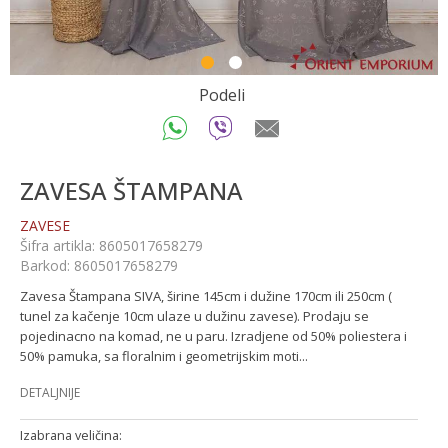
1
2
Podeli
ZAVESA ŠTAMPANA
ZAVESE
Šifra artikla:
8605017658279
Barkod:
8605017658279
Zavesa Štampana SIVA, širine 145cm i dužine 170cm ili 250cm (
tunel za kačenje 10cm ulaze u dužinu zavese). Prodaju se
pojedinacno na komad, ne u paru. Izradjene od 50% poliestera i
50% pamuka, sa floralnim i geometrijskim moti
...
DETALJNIJE
Izabrana veličina: