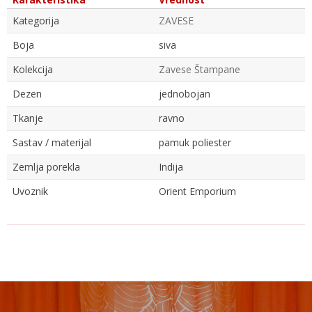
Kategorija
ZAVESE
Boja
siva
Kolekcija
Zavese Štampane
Dezen
jednobojan
Tkanje
ravno
Sastav / materijal
pamuk poliester
Zemlja porekla
Indija
Uvoznik
Orient Emporium
Ime/Nadimak
Email