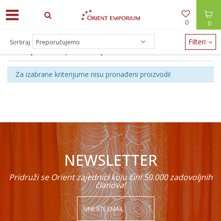
0
0
Filteri
Sortiraj
VEL3(70X190;90X210)
Za izabrane kriterijume nisu pronađeni proizvodi!
NEWSLETTER
Pridruži se Orient zajednici koju čini 50.000 zadovoljnih
članova!