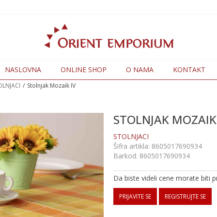
NASLOVNA
ONLINE SHOP
O NAMA
KONTAKT
OLNJACI
Stolnjak Mozaik IV
STOLNJAK MOZAIK
STOLNJACI
Šifra artikla:
8605017690934
Barkod:
8605017690934
Da biste videli cene morate biti pr
PRIJAVITE SE
REGISTRUJTE SE