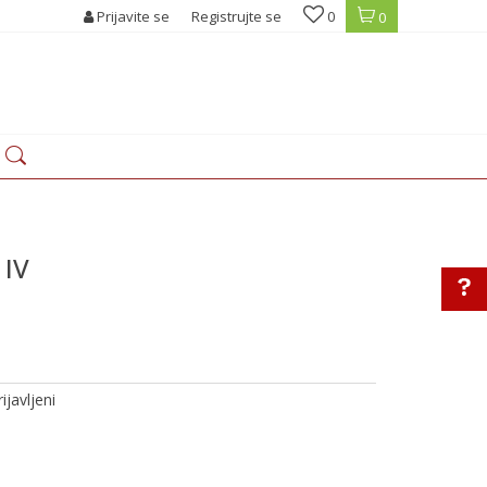
Prijavite se
Registrujte se
0
0
 IV
ijavljeni