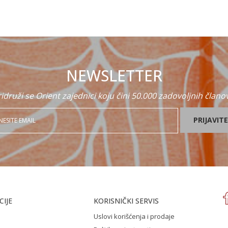
NEWSLETTER
idruži se Orient zajednici koju čini 50.000 zadovoljnih člano
PRIJAVITE
IJE
KORISNIČKI SERVIS
Uslovi korišćenja i prodaje