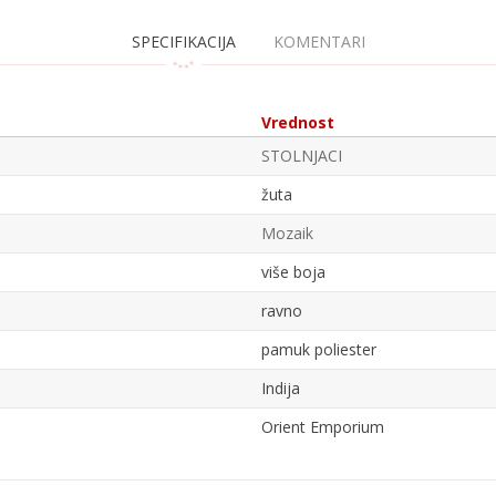
SPECIFIKACIJA
KOMENTARI
Vrednost
STOLNJACI
žuta
Mozaik
više boja
ravno
pamuk poliester
Indija
Orient Emporium
Email