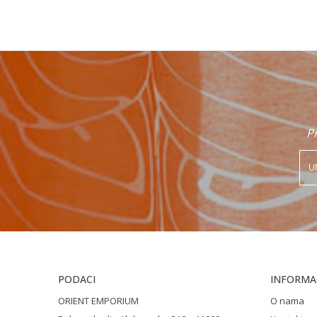
Poruka
Pr
POŠALJI
PODACI
INFORMAC
ORIENT EMPORIUM
O nama