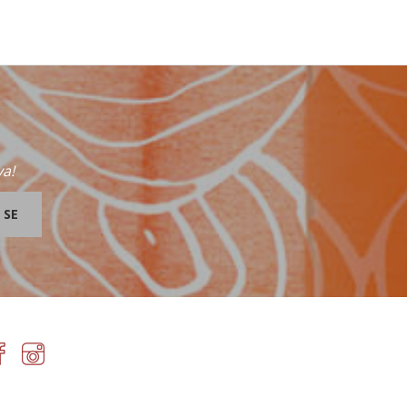
va!
 SE