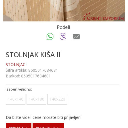
Podeli
STOLNJAK KIŠA II
STOLNJACI
Šifra artikla:
8605017684681
Barkod:
8605017684681
Izaberi veličinu:
140x140
140x180
140x220
Da biste videli cene morate biti prijavljeni