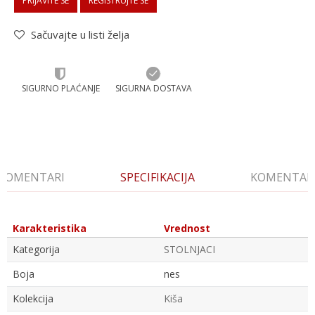
PRIJAVITE SE
REGISTRUJTE SE
Sačuvajte u listi želja
SIGURNO PLAĆANJE
SIGURNA DOSTAVA
KOMENTARI
SPECIFIKACIJA
KOMENTAR
Karakteristika
Vrednost
Kategorija
STOLNJACI
Boja
nes
Kolekcija
Kiša