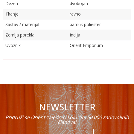
Dezen
dvobojan
Tkanje
ravno
Sastav / materijal
pamuk poliester
Zemlja porekla
Indija
Uvoznik
Orient Emporium
Ime/Nadimak
Email
NEWSLETTER
Poruka
Pridruži se Orient zajednici koju čini 50.000 zadovoljnih
članova!