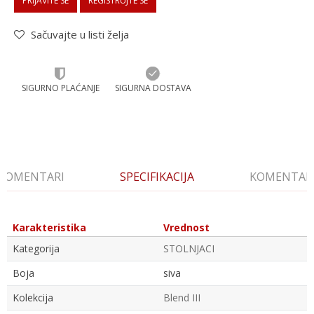
PRIJAVITE SE
REGISTRUJTE SE
Sačuvajte u listi želja
SIGURNO PLAĆANJE
SIGURNA DOSTAVA
KOMENTARI
SPECIFIKACIJA
KOMENTAR
Karakteristika
Vrednost
Kategorija
STOLNJACI
Boja
siva
Kolekcija
Blend III