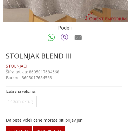
Podeli
STOLNJAK BLEND III
STOLNJACI
Šifra artikla:
8605017684568
Barkod:
8605017684568
Izabrana veličina:
140cm okrugli
Da biste videli cene morate biti prijavljeni