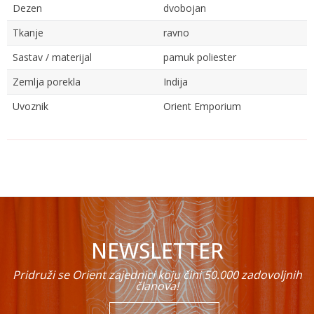
Dezen
dvobojan
Tkanje
ravno
Sastav / materijal
pamuk poliester
Zemlja porekla
Indija
Uvoznik
Orient Emporium
Ime/Nadimak
Email
NEWSLETTER
Poruka
Pridruži se Orient zajednici koju čini 50.000 zadovoljnih
članova!