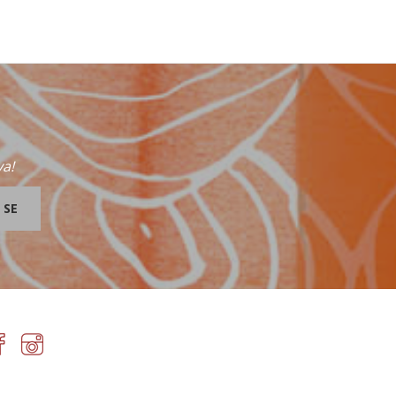
va!
 SE