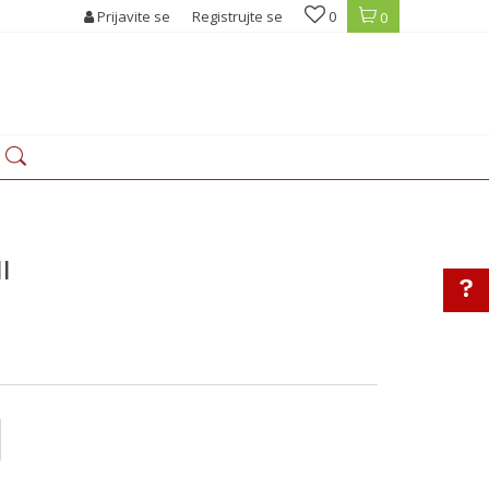
Prijavite se
Registrujte se
0
0
I