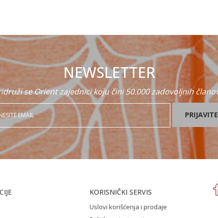
NEWSLETTER
idruži se Orient zajednici koju čini 50.000 zadovoljnih člano
PRIJAVITE
IJE
KORISNIČKI SERVIS
Uslovi korišćenja i prodaje