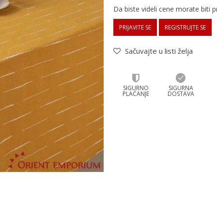
Da biste videli cene morate biti pr
PRIJAVITE SE
REGISTRUJTE SE
Sačuvajte u listi želja
SIGURNO
SIGURNA
PLAĆANJE
DOSTAVA