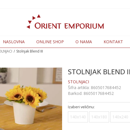
NASLOVNA
ONLINE SHOP
O NAMA
KONTAKT
OLNJACI
Stolnjak Blend III
STOLNJAK BLEND II
STOLNJACI
Šifra artikla:
8605017684452
Barkod:
8605017684452
Izaberi veličinu:
140x140
140x180
140x240