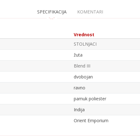
SPECIFIKACIJA
KOMENTARI
Vrednost
STOLNJACI
žuta
Blend III
dvobojan
ravno
pamuk poliester
Indija
Orient Emporium
Email