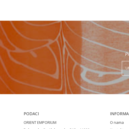
Poruka
Pr
POŠALJI
PODACI
INFORMAC
ORIENT EMPORIUM
O nama