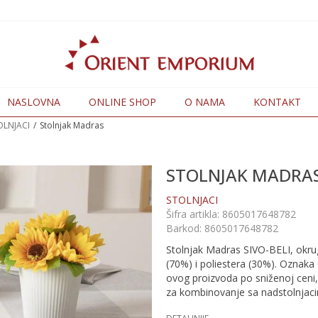
NASLOVNA
ONLINE SHOP
O NAMA
KONTAKT
OLNJACI
Stolnjak Madras
STOLNJAK MADRA
STOLNJACI
Šifra artikla:
8605017648782
Barkod:
8605017648782
Stolnjak Madras SIVO-BELI, okru
(70%) i poliestera (30%). Oznak
ovog proizvoda po sniženoj ceni, 
za kombinovanje sa nadstolnjac