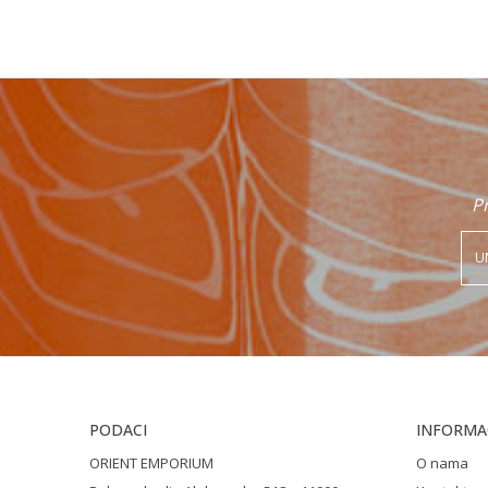
Poruka
Pr
POŠALJI
PODACI
INFORMAC
ORIENT EMPORIUM
O nama