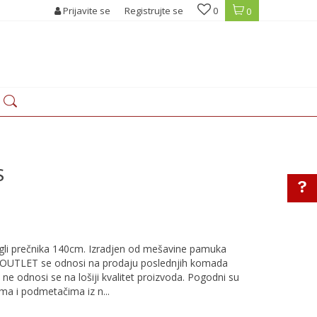
Prijavite se
Registrujte se
0
0
S
gli prečnika 140cm. Izradjen od mešavine pamuka
a OUTLET se odnosi na prodaju poslednjih komada
ne odnosi se na lošiji kvalitet proizvoda. Pogodni su
ima i podmetačima iz n
...