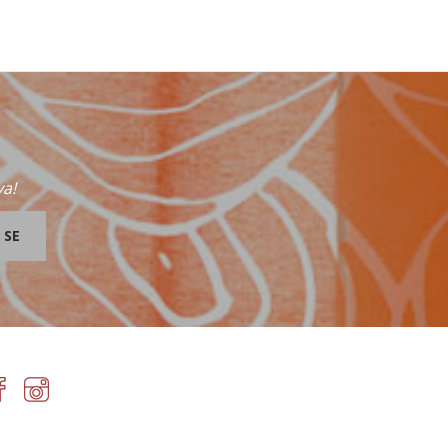
va!
 SE