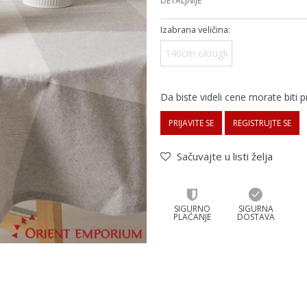
DETALJNIJE
Izabrana veličina:
140cm okrugli
Da biste videli cene morate biti pr
PRIJAVITE SE
REGISTRUJTE SE
Sačuvajte u listi želja
SIGURNO
SIGURNA
PLAĆANJE
DOSTAVA