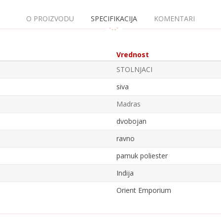
O PROIZVODU
SPECIFIKACIJA
KOMENTARI
Vrednost
STOLNJACI
siva
Madras
dvobojan
ravno
pamuk poliester
Indija
Orient Emporium
Email