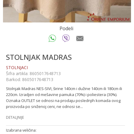
Podeli
STOLNJAK MADRAS
STOLNJACI
Šifra artikla:
8605017648713
Barkod:
8605017648713
Stolnjak Madras NES-SIVI, širine 140cm i dužine 140cm ili 180cm ili
220cm. Izradjen od mešavine pamuka (70%) i poliestera (30%).
Oznaka OUTLET se odnosi na prodaju poslednjih komada ovog
proizvoda po sniženoj ceni, ne odnosi se
...
DETALJNIJE
Izabrana veličina: