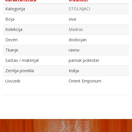
Kategorija
STOLNJACI
Boja
siva
Kolekcija
Madras
Dezen
dvobojan
Tkanje
ravno
Sastav / materijal
pamuk poliester
Zemlja porekla
Indija
Uvoznik
Orient Emporium
Ime/Nadimak
Email