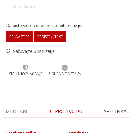
140cm okrugli
Da biste videli cene morate biti prijavljeni
PRIJAVITE SE
REGISTRUJTE SE
Sačuvajte u listi želja
SIGURNO PLAĆANJE
SIGURNA DOSTAVA
KOMENTARI
O PROIZVODU
SPECIFIKACI
Karakteristika
Vrednost