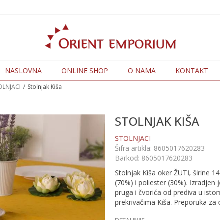
NASLOVNA
ONLINE SHOP
O NAMA
KONTAKT
OLNJACI
Stolnjak Kiša
STOLNJAK KIŠA
STOLNJACI
Šifra artikla:
8605017620283
Barkod:
8605017620283
Stolnjak Kiša oker ŽUTI, širine 1
(70%) i poliester (30%). Izradjen
pruga i čvorića od prediva u ist
prekrivačima Kiša. Preporuka za