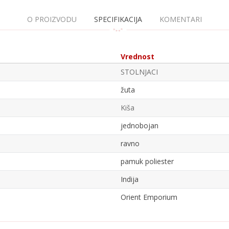
O PROIZVODU
SPECIFIKACIJA
KOMENTARI
Vrednost
STOLNJACI
žuta
Kiša
jednobojan
ravno
pamuk poliester
Indija
Orient Emporium
Email