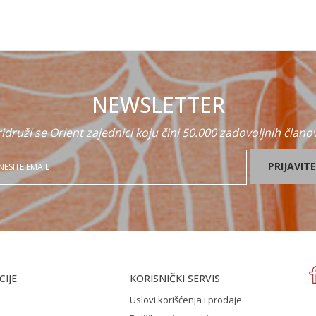
NEWSLETTER
idruži se Orient zajednici koju čini 50.000 zadovoljnih člano
PRIJAVITE
IJE
KORISNIČKI SERVIS
Uslovi korišćenja i prodaje