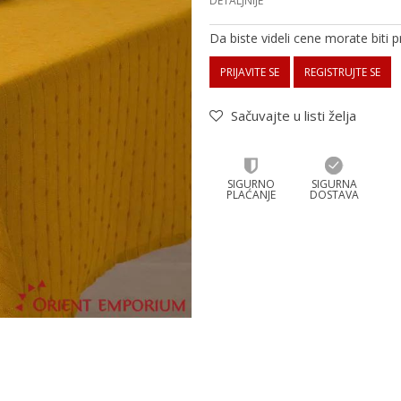
DETALJNIJE
Da biste videli cene morate biti pr
PRIJAVITE SE
REGISTRUJTE SE
Sačuvajte u listi želja
SIGURNO
SIGURNA
PLAĆANJE
DOSTAVA