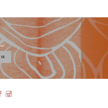
va!
 SE