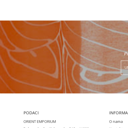
Poruka
Pr
POŠALJI
PODACI
INFORMAC
ORIENT EMPORIUM
O nama