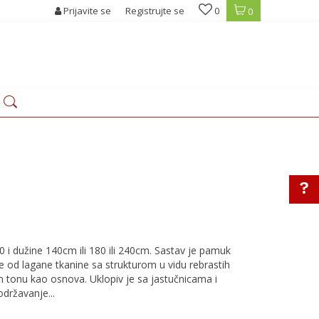
Prijavite se
Registrujte se
0
0
40 i dužine 140cm ili 180 ili 240cm. Sastav je pamuk
 je od lagane tkanine sa strukturom u vidu rebrastih
om tonu kao osnova. Uklopiv je sa jastučnicama i
 održavanje
...