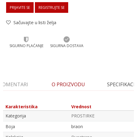
PRIJAVITE SE
REGISTRUJTE SE
Sačuvajte u listi želja
SIGURNO PLAĆANJE
SIGURNA DOSTAVA
KOMENTARI
O PROIZVODU
SPECIFIKACI
Karakteristika
Vrednost
Kategorija
PROSTIRKE
Boja
braon