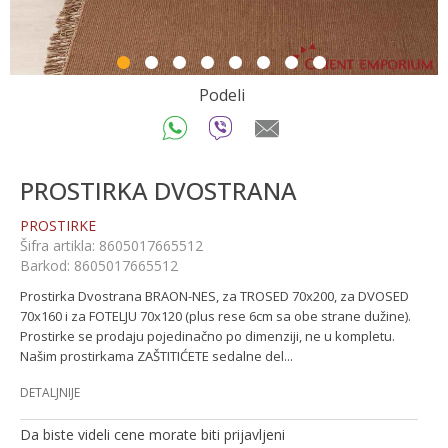
1
2
3
4
5
6
7
8
Podeli
PROSTIRKA DVOSTRANA
PROSTIRKE
Šifra artikla:
8605017665512
Barkod:
8605017665512
Prostirka Dvostrana BRAON-NES, za TROSED 70x200, za DVOSED
70x160 i za FOTELJU 70x120 (plus rese 6cm sa obe strane dužine).
Prostirke se prodaju pojedinačno po dimenziji, ne u kompletu.
Našim prostirkama ZAŠTITIĆETE sedalne del
...
DETALJNIJE
Da biste videli cene morate biti prijavljeni