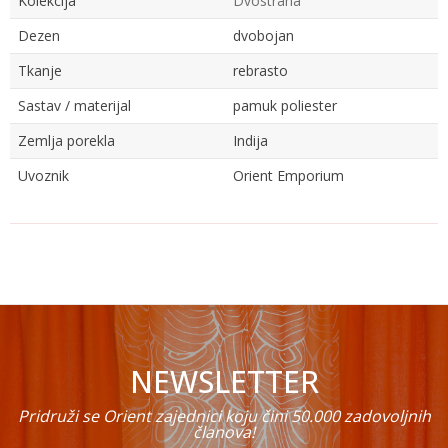
Kolekcija
Dvostrana
Dezen
dvobojan
Tkanje
rebrasto
Sastav / materijal
pamuk poliester
Zemlja porekla
Indija
Uvoznik
Orient Emporium
Ime/Nadimak
Email
NEWSLETTER
Poruka
Pridruži se Orient zajednici koju čini 50.000 zadovoljnih
članova!