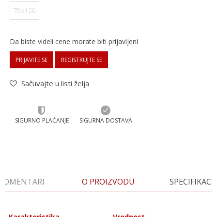
70x120
Da biste videli cene morate biti prijavljeni
PRIJAVITE SE
REGISTRUJTE SE
Sačuvajte u listi želja
SIGURNO PLAĆANJE
SIGURNA DOSTAVA
KOMENTARI
O PROIZVODU
SPECIFIKACI
Karakteristika
Vrednost