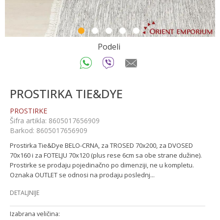
1
2
3
4
5
Podeli
PROSTIRKA TIE&DYE
PROSTIRKE
Šifra artikla:
8605017656909
Barkod:
8605017656909
Prostirka Tie&Dye BELO-CRNA, za TROSED 70x200, za DVOSED
70x160 i za FOTELJU 70x120 (plus rese 6cm sa obe strane dužine).
Prostirke se prodaju pojedinačno po dimenziji, ne u kompletu.
Oznaka OUTLET se odnosi na prodaju poslednj
...
DETALJNIJE
Izabrana veličina: