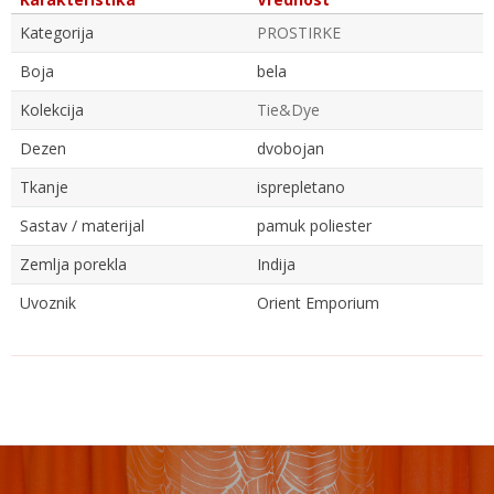
Kategorija
PROSTIRKE
Boja
bela
Kolekcija
Tie&Dye
Dezen
dvobojan
Tkanje
isprepletano
Sastav / materijal
pamuk poliester
Zemlja porekla
Indija
Uvoznik
Orient Emporium
Ime/Nadimak
Email