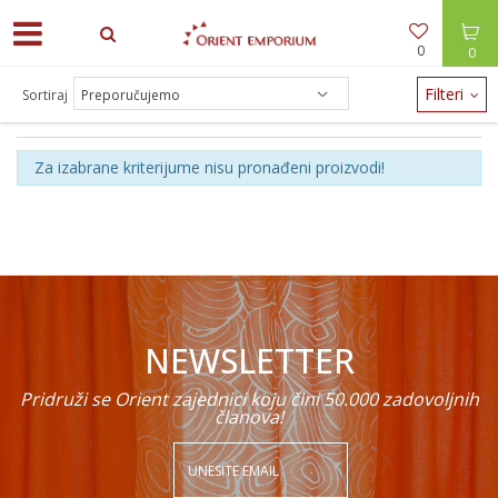
0
0
Filteri
Sortiraj
PROIZVODI
Za izabrane kriterijume nisu pronađeni proizvodi!
NEWSLETTER
Pridruži se Orient zajednici koju čini 50.000 zadovoljnih
članova!