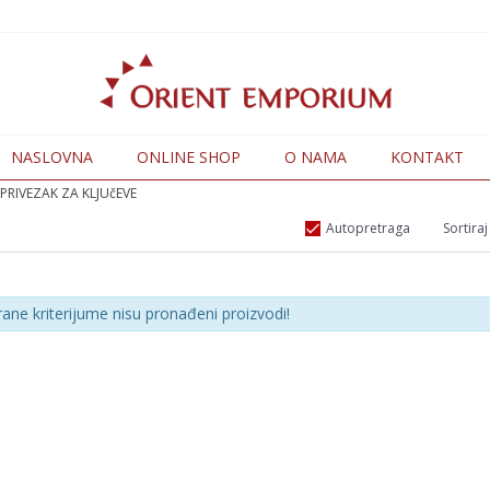
NASLOVNA
ONLINE SHOP
O NAMA
KONTAKT
PRIVEZAK ZA KLJUčEVE
Autopretraga
Sortiraj
rane kriterijume nisu pronađeni proizvodi!