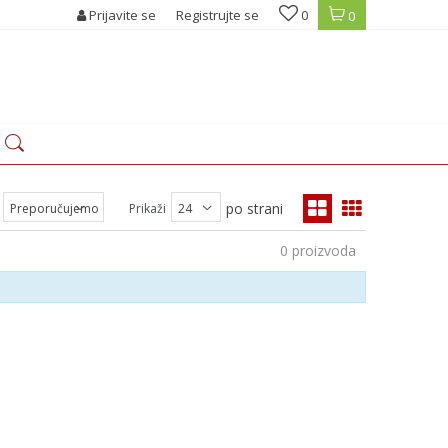
Prijavite se
Registrujte se
0
0
po strani
Prikaži
0
proizvoda