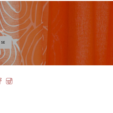
va!
 SE