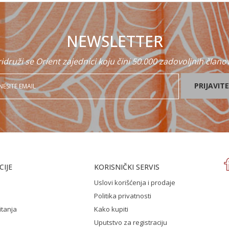
NEWSLETTER
idruži se Orient zajednici koju čini 50.000 zadovoljnih člano
PRIJAVITE
IJE
KORISNIČKI SERVIS
Uslovi korišćenja i prodaje
Politika privatnosti
itanja
Kako kupiti
Uputstvo za registraciju