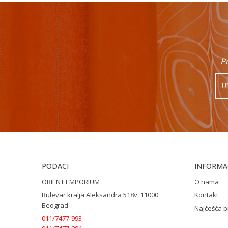
Pr
PODACI
INFORMAC
ORIENT EMPORIUM
O nama
Bulevar kralja Aleksandra 518v, 11000
Kontakt
Beograd
Najčešća p
011/7477-993