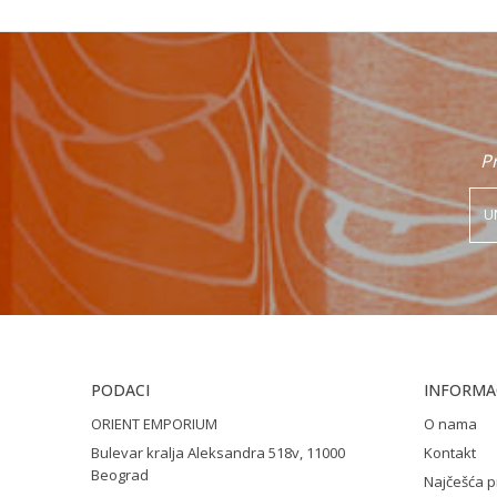
Poruka
Pr
POŠALJI
PODACI
INFORMAC
ORIENT EMPORIUM
O nama
Bulevar kralja Aleksandra 518v, 11000
Kontakt
Beograd
Najčešća p