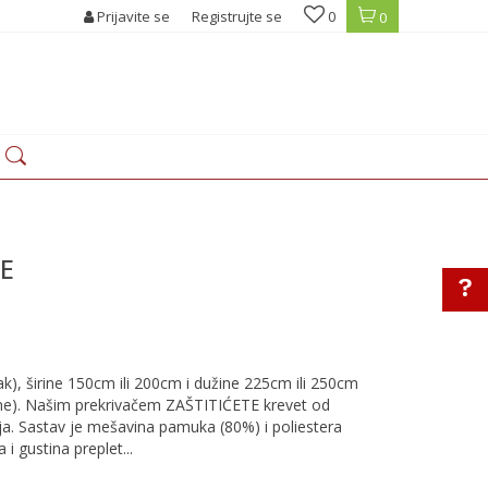
Prijavite se
Registrujte se
0
0
E
k), širine 150cm ili 200cm i dužine 225cm ili 250cm
rine). Našim prekrivačem ZAŠTITIĆETE krevet od
nja. Sastav je mešavina pamuka (80%) i poliestera
a i gustina preplet
...