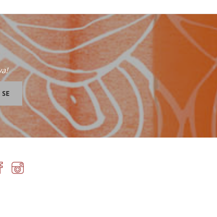
va!
 SE