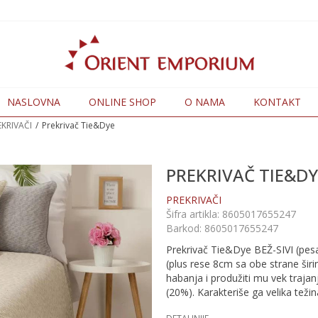
NASLOVNA
ONLINE SHOP
O NAMA
KONTAKT
EKRIVAČI
Prekrivač Tie&Dye
PREKRIVAČ TIE&DY
PREKRIVAČI
Šifra artikla:
8605017655247
Barkod:
8605017655247
Prekrivač Tie&Dye BEŽ-SIVI (pesa
(plus rese 8cm sa obe strane ši
habanja i produžiti mu vek traja
(20%). Karakteriše ga velika težin