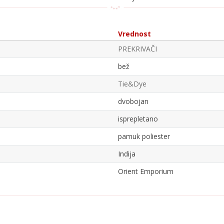
Vrednost
PREKRIVAČI
bež
Tie&Dye
dvobojan
isprepletano
pamuk poliester
Indija
Orient Emporium
Email