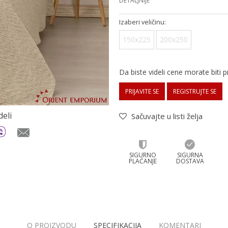
DETALJNIJE
Izaberi veličinu:
150x225
200x250
Da biste videli cene morate biti pr
PRIJAVITE SE
REGISTRUJTE SE
deli
Sačuvajte u listi želja
SIGURNO
SIGURNA
PLAĆANJE
DOSTAVA
O PROIZVODU
SPECIFIKACIJA
KOMENTARI