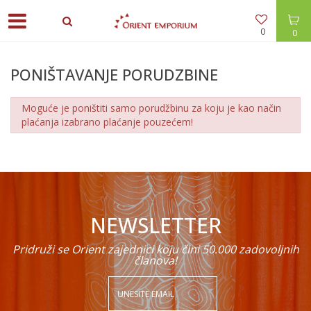
0
0
PONIŠTAVANJE PORUDZBINE
Moguće je poništiti samo porudžbinu za koju je kao način
plaćanja izabrano plaćanje pouzećem!
NEWSLETTER
Pridruži se Orient zajednici koju čini 50.000 zadovoljnih
članova!