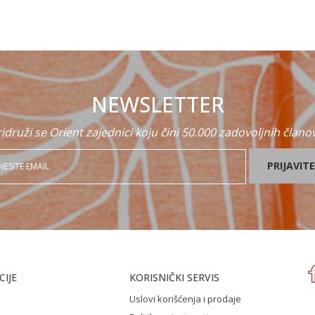
NEWSLETTER
idruži se Orient zajednici koju čini 50.000 zadovoljnih člano
PRIJAVITE
IJE
KORISNIČKI SERVIS
Uslovi korišćenja i prodaje