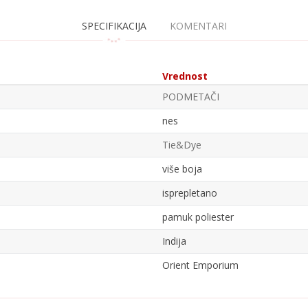
SPECIFIKACIJA
KOMENTARI
Vrednost
PODMETAČI
nes
Tie&Dye
više boja
isprepletano
pamuk poliester
Indija
Orient Emporium
Email