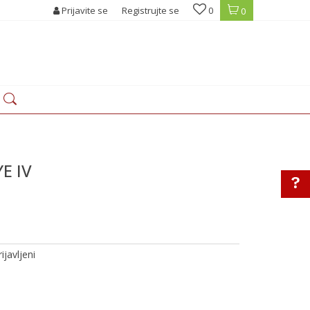
Prijavite se
Registrujte se
0
0
E IV
ijavljeni