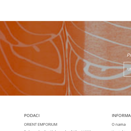
Poruka
Pr
POŠALJI
PODACI
INFORMAC
ORIENT EMPORIUM
O nama