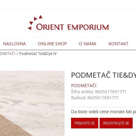
NASLOVNA
ONLINE SHOP
O NAMA
KONTAKT
DMETAČI
Podmetač Tie&Dye IV
PODMETAČ TIE&DY
PODMETAČI
Šifra artikla:
8605017691771
Barkod:
8605017691771
Da biste videli cene morate biti pr
PRIJAVITE SE
REGISTRUJTE SE