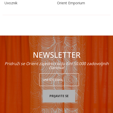
Uvoznik
Orient Emporium
Ime/Nadimak
Email
NEWSLETTER
Poruka
Pridruži se Orient zajednici koju čini 50.000 zadovoljnih
članova!
POŠALJI
PRIJAVITE SE