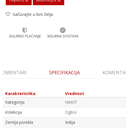
PRIJAVITE SE
REGISTRUJTE SE
Sačuvajte u listi želja
SIGURNO PLAĆANJE
SIGURNA DOSTAVA
KOMENTARI
SPECIFIKACIJA
KOMENTAR
Karakteristika
Vrednost
Kategorija
NAKIT
Kolekcija
Oglice
Zemlja porekla
Indija