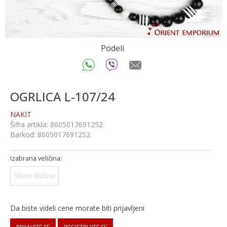
Podeli
OGRLICA L-107/24
NAKIT
Šifra artikla:
8605017691252
Barkod:
8605017691252
Izabrana veličina:
50cm dužine
Da biste videli cene morate biti prijavljeni