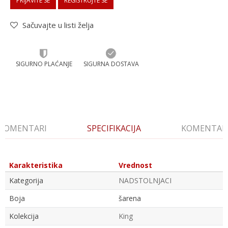
PRIJAVITE SE
REGISTRUJTE SE
Sačuvajte u listi želja
SIGURNO PLAĆANJE
SIGURNA DOSTAVA
KOMENTARI
SPECIFIKACIJA
KOMENTAR
Karakteristika
Vrednost
Kategorija
NADSTOLNJACI
Boja
šarena
Kolekcija
King