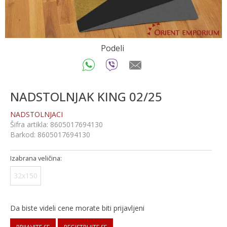
Podeli
NADSTOLNJAK KING 02/25
NADSTOLNJACI
Šifra artikla:
8605017694130
Barkod:
8605017694130
Izabrana veličina:
32x150
Da biste videli cene morate biti prijavljeni