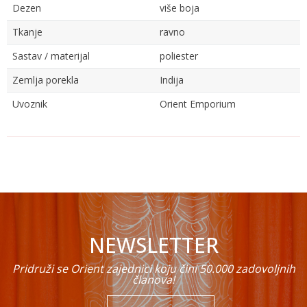
Dezen
više boja
Tkanje
ravno
Sastav / materijal
poliester
Zemlja porekla
Indija
Uvoznik
Orient Emporium
Ime/Nadimak
Email
NEWSLETTER
Poruka
Pridruži se Orient zajednici koju čini 50.000 zadovoljnih
članova!