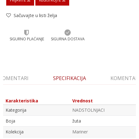
PRIJAVITE SE
REGISTRUJTE SE
Sačuvajte u listi želja
SIGURNO PLAĆANJE
SIGURNA DOSTAVA
KOMENTARI
SPECIFIKACIJA
KOMENTAR
Karakteristika
Vrednost
Kategorija
NADSTOLNJACI
Boja
žuta
Kolekcija
Mariner