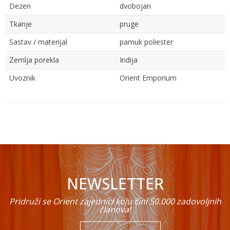
Dezen
dvobojan
Tkanje
pruge
Sastav / materijal
pamuk poliester
Zemlja porekla
Indija
Uvoznik
Orient Emporium
Ime/Nadimak
Email
NEWSLETTER
Poruka
Pridruži se Orient zajednici koju čini 50.000 zadovoljnih
članova!