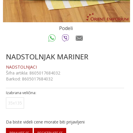
Podeli
NADSTOLNJAK MARINER
NADSTOLNJACI
Šifra artikla:
8605017684032
Barkod:
8605017684032
Izabrana veličina:
35x135
Da biste videli cene morate biti prijavljeni