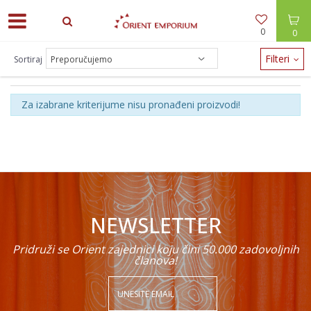
0
0
Filteri
Sortiraj
MALE PAMUČNE
Za izabrane kriterijume nisu pronađeni proizvodi!
NEWSLETTER
Pridruži se Orient zajednici koju čini 50.000 zadovoljnih
članova!