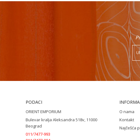
Pr
PODACI
INFORMAC
ORIENT EMPORIUM
O nama
Bulevar kralja Aleksandra 518v, 11000
Kontakt
Beograd
Najčešća p
011/7477-993