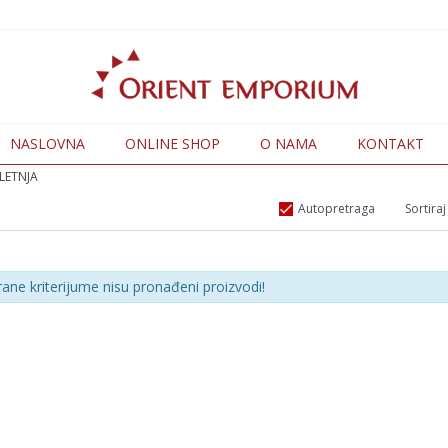
NASLOVNA
ONLINE SHOP
O NAMA
KONTAKT
LETNJA
Autopretraga
Sortiraj
rane kriterijume nisu pronađeni proizvodi!