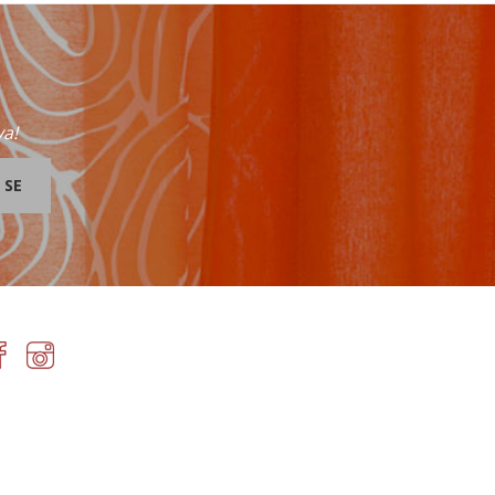
va!
 SE