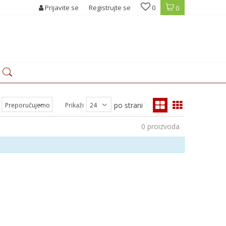
Prijavite se
Registrujte se
0
0
po strani
Prikaži
0
proizvoda