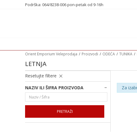
Podrška: 064/8238-006 pon-petak od 9-16h
Orient Emporium Veleprodaja
Proizvodi
ODEĆA
TUNIKA
LETNJA
Resetujte filtere
NAZIV ILI ŠIFRA PROIZVODA
Za izab
PRETRAŽI