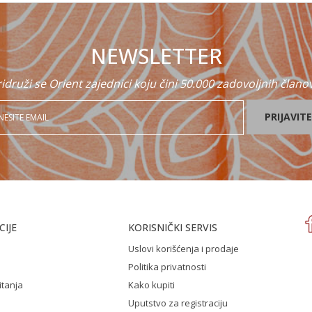
NEWSLETTER
idruži se Orient zajednici koju čini 50.000 zadovoljnih člano
PRIJAVITE
IJE
KORISNIČKI SERVIS
Uslovi korišćenja i prodaje
Politika privatnosti
itanja
Kako kupiti
Uputstvo za registraciju