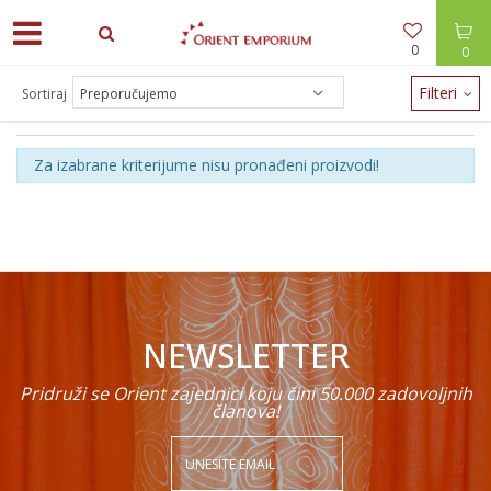
0
0
Filteri
Sortiraj
KUĆNI TEKSTIL
Za izabrane kriterijume nisu pronađeni proizvodi!
NEWSLETTER
Pridruži se Orient zajednici koju čini 50.000 zadovoljnih
članova!