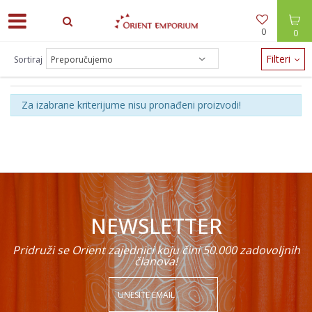
0
0
Filteri
Sortiraj
KUĆNI TEKSTIL
Za izabrane kriterijume nisu pronađeni proizvodi!
NEWSLETTER
Pridruži se Orient zajednici koju čini 50.000 zadovoljnih
članova!