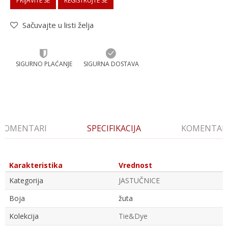
PRIJAVITE SE
REGISTRUJTE SE
Sačuvajte u listi želja
SIGURNO PLAĆANJE
SIGURNA DOSTAVA
KOMENTARI
SPECIFIKACIJA
KOMENTAR
Karakteristika
Vrednost
Kategorija
JASTUČNICE
Boja
žuta
Kolekcija
Tie&Dye