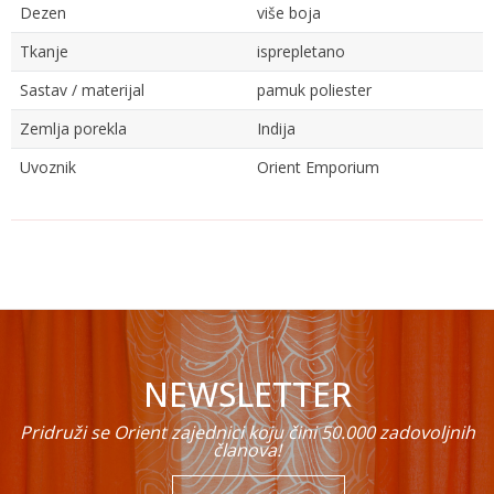
Dezen
više boja
Tkanje
isprepletano
Sastav / materijal
pamuk poliester
Zemlja porekla
Indija
Uvoznik
Orient Emporium
Ime/Nadimak
Email
NEWSLETTER
Poruka
Pridruži se Orient zajednici koju čini 50.000 zadovoljnih
članova!