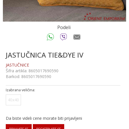
Podeli
JASTUČNICA TIE&DYE IV
JASTUČNICE
Šifra artikla:
8605017690590
Barkod:
8605017690590
Izabrana veličina:
40x40
Da biste videli cene morate biti prijavljeni