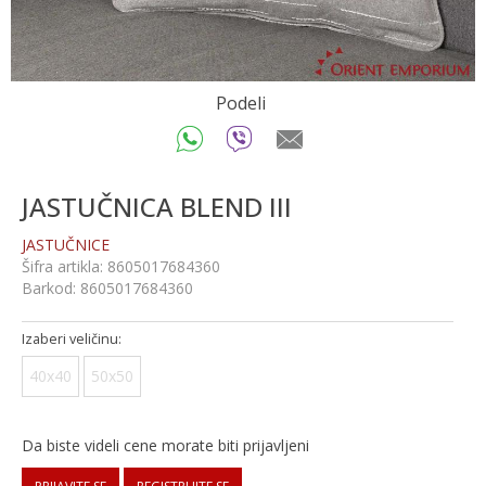
Podeli
JASTUČNICA BLEND III
JASTUČNICE
Šifra artikla:
8605017684360
Barkod:
8605017684360
Izaberi veličinu:
40x40
50x50
Da biste videli cene morate biti prijavljeni