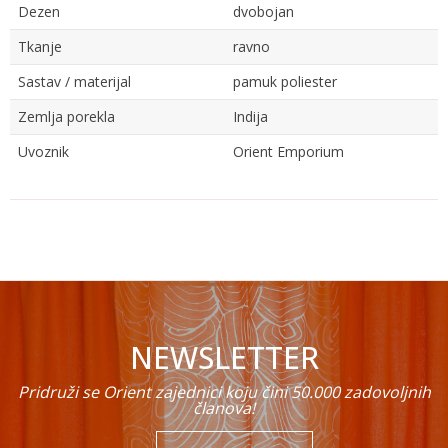
Dezen
dvobojan
Tkanje
ravno
Sastav / materijal
pamuk poliester
Zemlja porekla
Indija
Uvoznik
Orient Emporium
Ime/Nadimak
Email
NEWSLETTER
Poruka
Pridruži se Orient zajednici koju čini 50.000 zadovoljnih
članova!