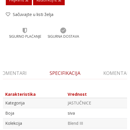
PRIJAVITE SE
REGISTRUJTE SE
Sačuvajte u listi želja
SIGURNO PLAĆANJE
SIGURNA DOSTAVA
KOMENTARI
SPECIFIKACIJA
KOMENTAR
Karakteristika
Vrednost
Kategorija
JASTUČNICE
Boja
siva
Kolekcija
Blend III