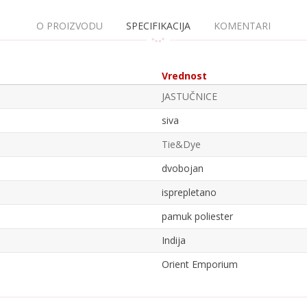
O PROIZVODU
SPECIFIKACIJA
KOMENTARI
Vrednost
JASTUČNICE
siva
Tie&Dye
dvobojan
isprepletano
pamuk poliester
Indija
Orient Emporium
Email