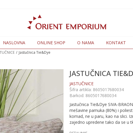
NASLOVNA
ONLINE SHOP
O NAMA
KONTAKT
STUČNICE
Jastučnica Tie&Dye
JASTUČNICA TIE&
JASTUČNICE
Šifra artikla:
8605017680034
Barkod:
8605017680034
Jastučnica Tie&Dye SIVA-BRAON, 
mešavine pamuka (80%) i poliest
komad, ne u paru, kao na slici. I
zajedno upredene tako da se u tk