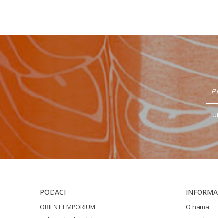
Poruka
Pr
POŠALJI
PODACI
INFORMAC
ORIENT EMPORIUM
O nama