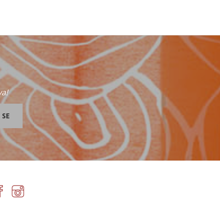
va!
 SE