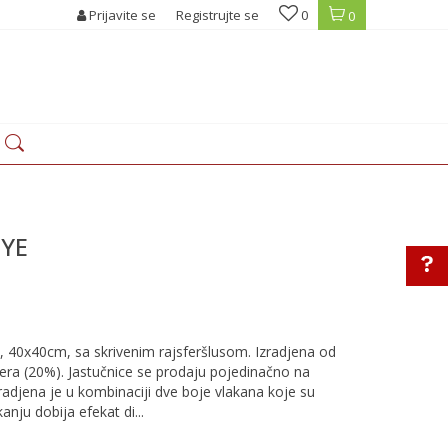
Prijavite se
Registrujte se
0
0
DYE
40x40cm, sa skrivenim rajsferšlusom. Izradjena od
era (20%). Jastučnice se prodaju pojedinačno na
zradjena je u kombinaciji dve boje vlakana koje su
anju dobija efekat di
...