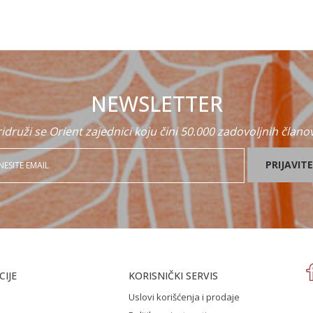
NEWSLETTER
idruži se Orient zajednici koju čini 50.000 zadovoljnih člano
PRIJAVITE
IJE
KORISNIČKI SERVIS
Uslovi korišćenja i prodaje