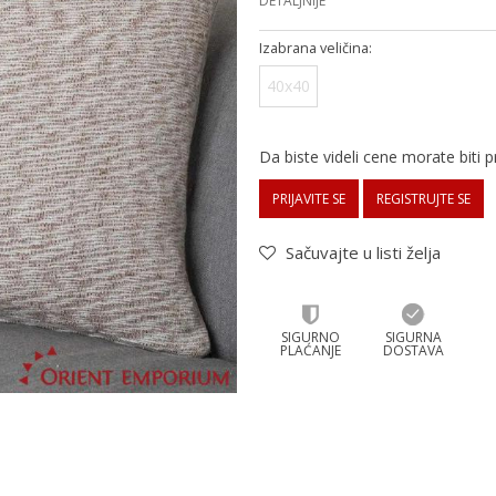
DETALJNIJE
Izabrana veličina:
40x40
Da biste videli cene morate biti pr
PRIJAVITE SE
REGISTRUJTE SE
Sačuvajte u listi želja
SIGURNO
SIGURNA
PLAĆANJE
DOSTAVA