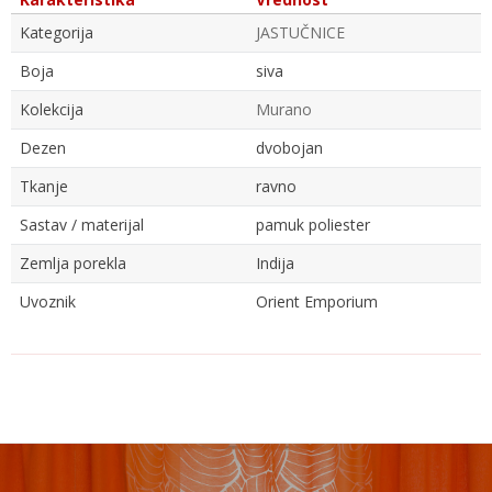
Kategorija
JASTUČNICE
Boja
siva
Kolekcija
Murano
Dezen
dvobojan
Tkanje
ravno
Sastav / materijal
pamuk poliester
Zemlja porekla
Indija
Uvoznik
Orient Emporium
Ime/Nadimak
Email