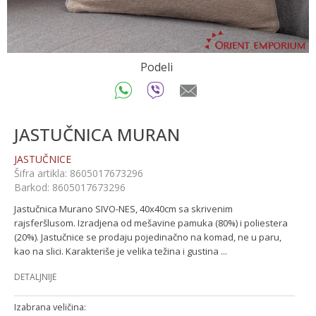
Podeli
JASTUČNICA MURAN
JASTUČNICE
Šifra artikla:
8605017673296
Barkod:
8605017673296
Jastučnica Murano SIVO-NES, 40x40cm sa skrivenim
rajsferšlusom. Izradjena od mešavine pamuka (80%) i poliestera
(20%). Jastučnice se prodaju pojedinačno na komad, ne u paru,
kao na slici. Karakteriše je velika težina i gustina
...
DETALJNIJE
Izabrana veličina: