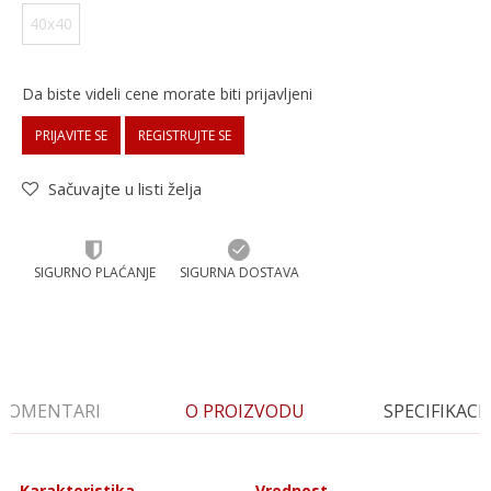
40x40
Da biste videli cene morate biti prijavljeni
PRIJAVITE SE
REGISTRUJTE SE
Sačuvajte u listi želja
SIGURNO PLAĆANJE
SIGURNA DOSTAVA
KOMENTARI
O PROIZVODU
SPECIFIKACI
Karakteristika
Vrednost