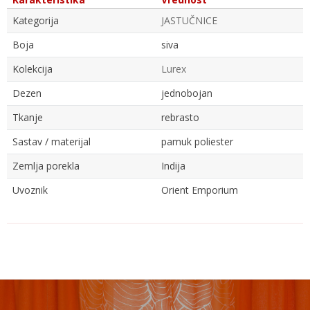
Kategorija
JASTUČNICE
Boja
siva
Kolekcija
Lurex
Dezen
jednobojan
Tkanje
rebrasto
Sastav / materijal
pamuk poliester
Zemlja porekla
Indija
Uvoznik
Orient Emporium
Ime/Nadimak
Email