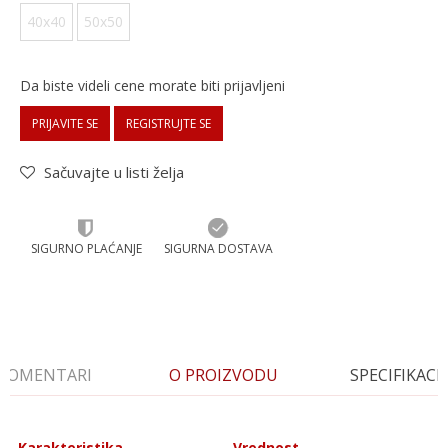
40x40
50x50
Da biste videli cene morate biti prijavljeni
PRIJAVITE SE
REGISTRUJTE SE
Sačuvajte u listi želja
SIGURNO PLAĆANJE
SIGURNA DOSTAVA
KOMENTARI
O PROIZVODU
SPECIFIKACI
Karakteristika
Vrednost