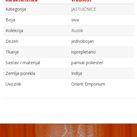
Kategorija
JASTUČNICE
Boja
siva
Kolekcija
Rustik
Dezen
jednobojan
Tkanje
isprepletano
Sastav / materijal
pamuk poliester
Zemlja porekla
Indija
Uvoznik
Orient Emporium
Ime/Nadimak
Email