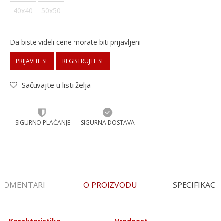
40x40
50x50
Da biste videli cene morate biti prijavljeni
PRIJAVITE SE
REGISTRUJTE SE
Sačuvajte u listi želja
SIGURNO PLAĆANJE
SIGURNA DOSTAVA
KOMENTARI
O PROIZVODU
SPECIFIKACI
Karakteristika
Vrednost