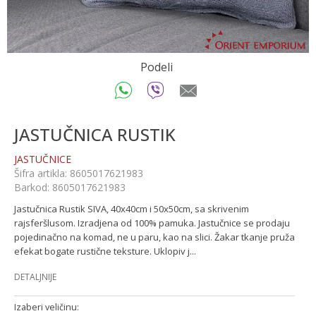
Podeli
JASTUČNICA RUSTIK
JASTUČNICE
Šifra artikla:
8605017621983
Barkod:
8605017621983
Jastučnica Rustik SIVA, 40x40cm i 50x50cm, sa skrivenim
rajsferšlusom. Izradjena od 100% pamuka. Jastučnice se prodaju
pojedinačno na komad, ne u paru, kao na slici. Žakar tkanje pruža
efekat bogate rustične teksture. Uklopiv j
...
DETALJNIJE
Izaberi veličinu: